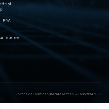
stic și
RP
cu ERA
or interne
Politica de Confidențialitate
Termeni și Condiții
ANPC