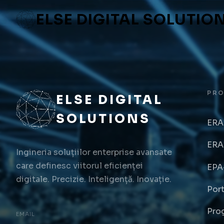
ELSE DIGITAL SOLUTIO
PR
ELSE DIGITAL
SOLUTIONS
ERA
ERA
Ingineria soluțiilor enterprise avansate
care definesc viitorul eficienței
EPA
digitale. Precizie. Inteligență. Inovație.
Por
Pro
EMAIL