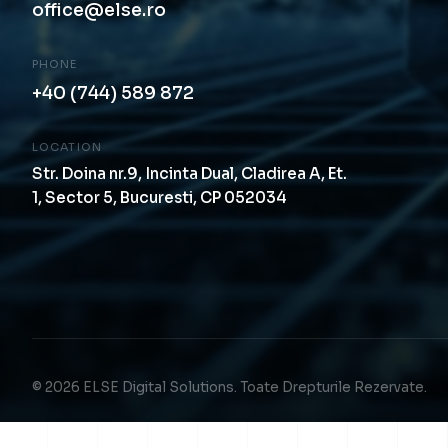
office@else.ro
PHONE
+40 (744) 589 872
LOCATION
Str. Doina nr.9, Incinta Dual, Cladirea A, Et.
1, Sector 5, Bucuresti, CP 052034
© 2026 ELSE Digital Solutions. Toate Drepturile Rezervate.