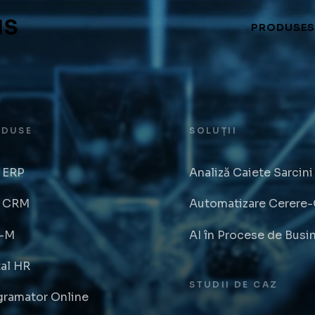
NS
PRODUSE
S
ODUSE
SOLUȚII
 ERP
Analiză Caiete Sarcini 
 CRM
Automatizare Cerere-O
-M
AI în Procese de Busi
tal HR
STUDII DE CAZ
gramator Online