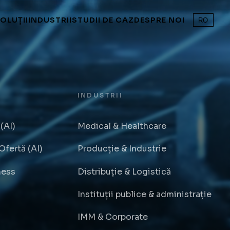
OLUȚII
INDUSTRII
STUDII DE CAZ
DESPRE NOI
RO
INDUSTRII
(AI)
Medical & Healthcare
fertă (AI)
Producție & Industrie
ness
Distribuție & Logistică
Instituții publice & administrație
IMM & Corporate