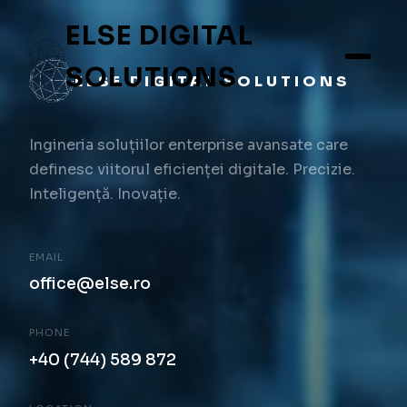
ELSE DIGITAL
SOLUTIONS
ELSE DIGITAL SOLUTIONS
Ingineria soluțiilor enterprise avansate care
definesc viitorul eficienței digitale. Precizie.
Inteligență. Inovație.
EMAIL
office@else.ro
PHONE
+40 (744) 589 872