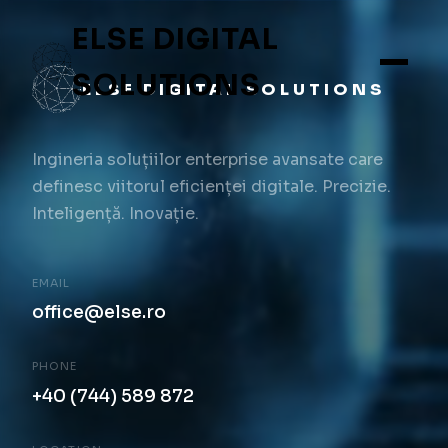
ELSE DIGITAL
SOLUTIONS
ELSE DIGITAL SOLUTIONS
Ingineria soluțiilor enterprise avansate care
definesc viitorul eficienței digitale. Precizie.
Inteligență. Inovație.
EMAIL
office@else.ro
PHONE
+40 (744) 589 872