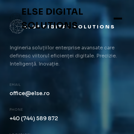
ELSE DIGITAL
SOLUTIONS
ELSE DIGITAL SOLUTIONS
Ingineria soluțiilor enterprise avansate care
definesc viitorul eficienței digitale. Precizie.
Inteligență. Inovație.
EMAIL
office@else.ro
PHONE
+40 (744) 589 872