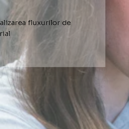
lizarea fluxurilor de
rial