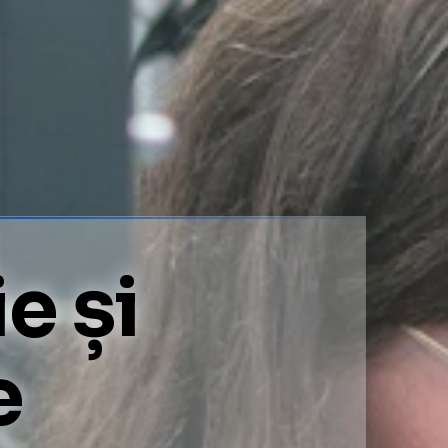
e și
e