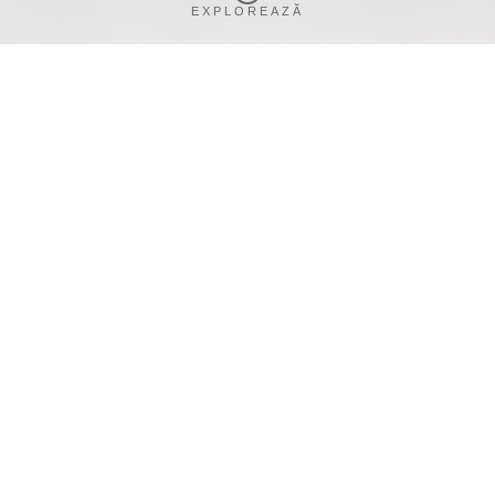
EXPLOREAZĂ
PORTAL HR
Ce este Portal HR
Portal HR acoperă complet fluxurile
operaționale ale departamentului de
Resurse Umane, prin două interfețe
distincte: Angajat și Departament HR.
Aplicația web este construită pentru a digitaliza și